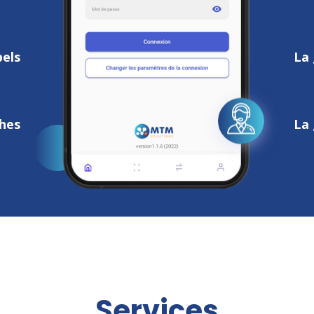
pels
La 
ches
La 
Services