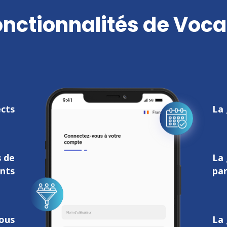
onctionnalités de Voc
ects
La 
s de
La 
ents
par
vous
La 